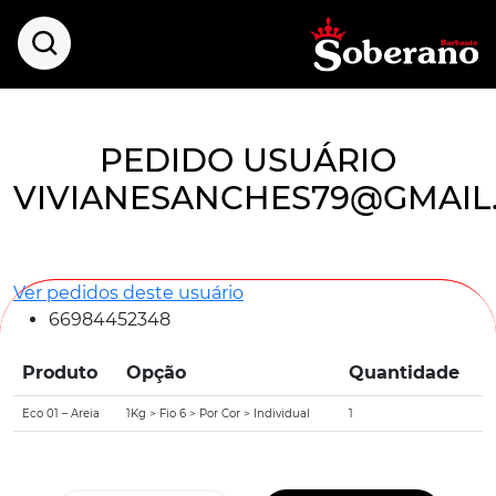
PEDIDO USUÁRIO
VIVIANESANCHES79@GMAIL
Ver pedidos deste usuário
66984452348
Produto
Opção
Quantidade
Eco 01 – Areia
1Kg > Fio 6 > Por Cor > Individual
1