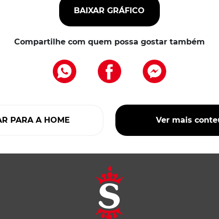
BAIXAR GRÁFICO
Compartilhe com quem possa gostar também
AR PARA A HOME
Ver mais cont