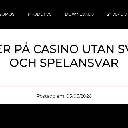
SOMOS
PRODUTOS
DOWNLOADS
2ª VIA D
ER PÅ CASINO UTAN S
OCH SPELANSVAR
Postado em: 05/05/2026