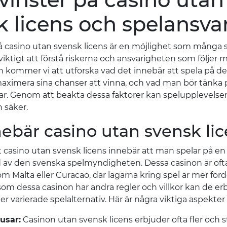
k licens och spelansva
på casino utan svensk licens är en möjlighet som många 
viktigt att förstå riskerna och ansvarigheten som följer m
n kommer vi att utforska vad det innebär att spela på de
ximera sina chanser att vinna, och vad man bör tänka 
var. Genom att beakta dessa faktorer kan spelupplevelse
 säker.
ebär casino utan svensk li
tt casino utan svensk licens innebär att man spelar på e
ad av den svenska spelmyndigheten. Dessa casinon är ofta
m Malta eller Curacao, där lagarna kring spel är mer förd
som dessa casinon har andra regler och villkor kan de er
 varierade spelalternativ. Här är några viktiga aspekter 
usar:
Casinon utan svensk licens erbjuder ofta fler och 