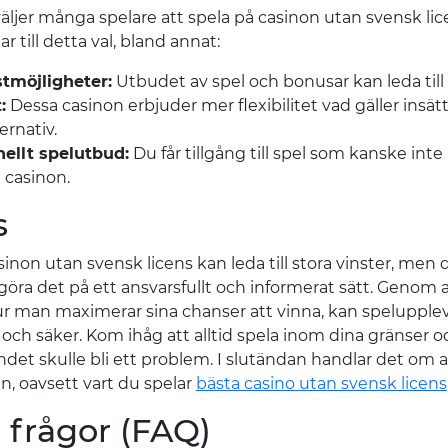
väljer många spelare att spela på casinon utan svensk lic
r till detta val, bland annat:
stmöjligheter:
Utbudet av spel och bonusar kan leda till s
:
Dessa casinon erbjuder mer flexibilitet vad gäller insät
ernativ.
nellt spelutbud:
Du får tillgång till spel som kanske inte 
 casinon.
s
sinon utan svensk licens kan leda till stora vinster, men 
öra det på ett ansvarsfullt och informerat sätt. Genom a
ur man maximerar sina chanser att vinna, kan spelupplev
och säker. Kom ihåg att alltid spela inom dina gränser o
det skulle bli ett problem. I slutändan handlar det om a
n, oavsett vart du spelar
bästa casino utan svensk licens
 frågor (FAQ)