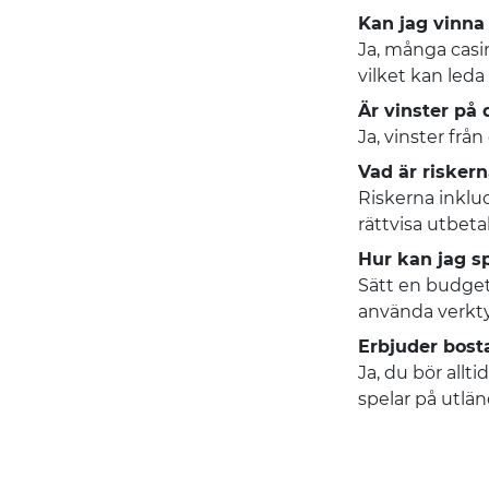
Kan jag vinna
Ja, många casi
vilket kan leda t
Är vinster på 
Ja, vinster frå
Vad är risker
Riskerna inklud
rättvisa utbeta
Hur kan jag sp
Sätt en budget
använda verkty
Erbjuder bost
Ja, du bör allt
spelar på utlä