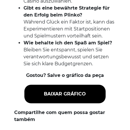
Casino auszuwählen.
Gibt es eine bewährte Strategie für
den Erfolg beim Plinko?
Während Glück ein Faktor ist, kann das
Experimentieren mit Startpositionen
und Spielmustern vorteilhaft sein.
Wie behalte ich den Spaß am Spiel?
Bleiben Sie entspannt, spielen Sie
verantwortungsbewusst und setzen
Sie sich klare Budgetgrenzen.
Gostou? Salve o gráfico da peça
BAIXAR GRÁFICO
Compartilhe com quem possa gostar
também