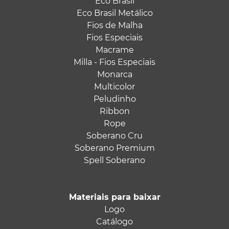
Eco Brasil
Eco Brasil Metálico
Fios de Malha
Fios Especiais
Macrame
Milla - Fios Especiais
Monarca
Multicolor
Peludinho
Ribbon
Rope
Soberano Cru
Soberano Premium
Spell Soberano
Materiais para baixar
Logo
Catálogo