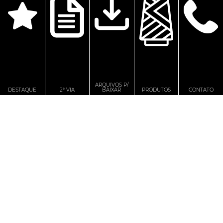
Todos os direitos reservados © Barbante Soberano
2021. Desenvolvido por Inova House
ARQUIVOS P/
DESTAQUE
2ª VIA
BAIXAR
PRODUTOS
CONTATO