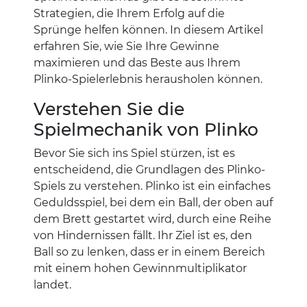
Strategien, die Ihrem Erfolg auf die
Sprünge helfen können. In diesem Artikel
erfahren Sie, wie Sie Ihre Gewinne
maximieren und das Beste aus Ihrem
Plinko-Spielerlebnis herausholen können.
Verstehen Sie die
Spielmechanik von Plinko
Bevor Sie sich ins Spiel stürzen, ist es
entscheidend, die Grundlagen des Plinko-
Spiels zu verstehen. Plinko ist ein einfaches
Geduldsspiel, bei dem ein Ball, der oben auf
dem Brett gestartet wird, durch eine Reihe
von Hindernissen fällt. Ihr Ziel ist es, den
Ball so zu lenken, dass er in einem Bereich
mit einem hohen Gewinnmultiplikator
landet.