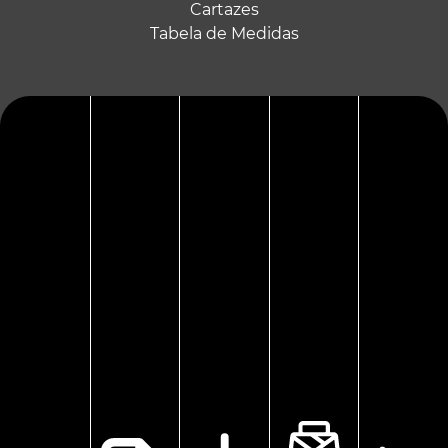
Cartazes
Tabela de Medidas
Central de Atendimento
0800 34 04 144
Precisando da 2ª via do seu boleto?
Clique aqui
Nossas redes sociais