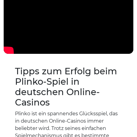
Tipps zum Erfolg beim
Plinko-Spiel in
deutschen Online-
Casinos
Plinko ist ein spannendes Glücksspiel, das
in deutschen Online-Casinos immer
beliebter wird. Trotz seines einfachen
Spielmechanismus gibt es bestimmte