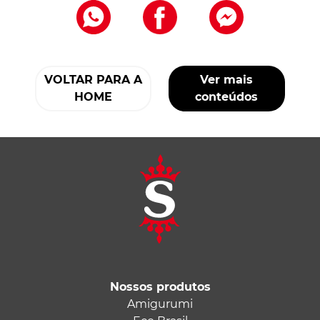
VOLTAR PARA A
Ver mais
HOME
conteúdos
Nossos produtos
Amigurumi