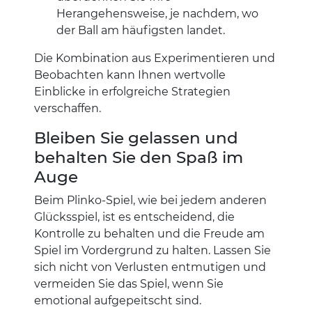
Herangehensweise, je nachdem, wo
der Ball am häufigsten landet.
Die Kombination aus Experimentieren und
Beobachten kann Ihnen wertvolle
Einblicke in erfolgreiche Strategien
verschaffen.
Bleiben Sie gelassen und
behalten Sie den Spaß im
Auge
Beim Plinko-Spiel, wie bei jedem anderen
Glücksspiel, ist es entscheidend, die
Kontrolle zu behalten und die Freude am
Spiel im Vordergrund zu halten. Lassen Sie
sich nicht von Verlusten entmutigen und
vermeiden Sie das Spiel, wenn Sie
emotional aufgepeitscht sind.