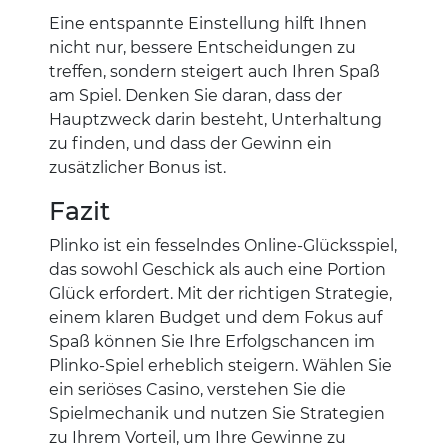
Eine entspannte Einstellung hilft Ihnen
nicht nur, bessere Entscheidungen zu
treffen, sondern steigert auch Ihren Spaß
am Spiel. Denken Sie daran, dass der
Hauptzweck darin besteht, Unterhaltung
zu finden, und dass der Gewinn ein
zusätzlicher Bonus ist.
Fazit
Plinko ist ein fesselndes Online-Glücksspiel,
das sowohl Geschick als auch eine Portion
Glück erfordert. Mit der richtigen Strategie,
einem klaren Budget und dem Fokus auf
Spaß können Sie Ihre Erfolgschancen im
Plinko-Spiel erheblich steigern. Wählen Sie
ein seriöses Casino, verstehen Sie die
Spielmechanik und nutzen Sie Strategien
zu Ihrem Vorteil, um Ihre Gewinne zu