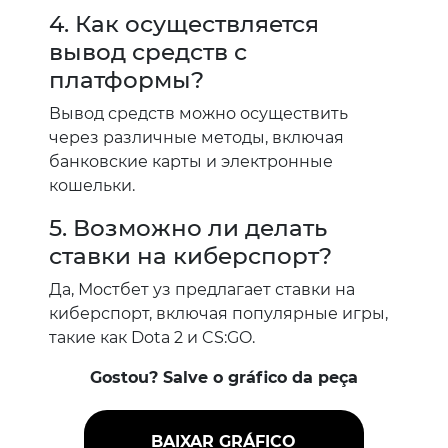
4. Как осуществляется
вывод средств с
платформы?
Вывод средств можно осуществить
через различные методы, включая
банковские карты и электронные
кошельки.
5. Возможно ли делать
ставки на киберспорт?
Да, Мостбет уз предлагает ставки на
киберспорт, включая популярные игры,
такие как Dota 2 и CS:GO.
Gostou? Salve o gráfico da peça
BAIXAR GRÁFICO