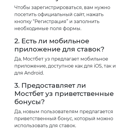
Чтобы зарегистрироваться, вам нужно
посетить официальный сайт, нажать
кнопку “Регистрация” и заполнить
необходимые поля формы.
2. Есть ли мобильное
приложение для ставок?
Да, Мостбет уз предлагает мобильное
приложение, доступное как для iOS, так и
для Android.
3. Предоставляет ли
Мостбет уз приветственные
бонусы?
Да, новым пользователям предлагается
приветственный бонус, который можно
использовать для ставок.