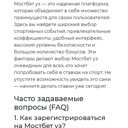
Мостбет уз — это надежная платформа,
которая объединяет в себе множество
преимуществ для своих пользователей.
Здесь вы найдете широкий выбор
спортивных событий, привлекательные
коэффициенты, удобный интерфейс,
высокий уровень безопасности и
большое количество бонусов. Эти
факторы делают выбор Мостбет уз
очевидным для всех, кто хочет
попробовать себя в ставках на спорт. Не
упустите возможность увидеть это сами
— начните делать ставки уже сегодня!
Часто задаваемые
вопросы (FAQ)
1. Как зарегистрироваться
на Мостбет уз?