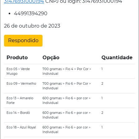
31476931000194
CNPJ ou login:
31476931000194
44991394290
26 de outubro de 2023
Respondido
Produto
Opção
Quantidade
Eco 05 – Verde
700 gramas > Fio 4 > Por Cor >
1
Musgo
Individual
Eco 09 – Vermelho
700 gramas > Fio 6 > Por Cor >
2
Individual
Eco 13 – Amarelo
600 gramas > Fio 6 > por cor >
1
Forte
Individual
Eco 14 – Bordô
600 gramas > Fio 6 > por cor >
2
Individual
Eco 18 – Azul Royal
600 gramas > Fio 6 > por cor >
1
Individual